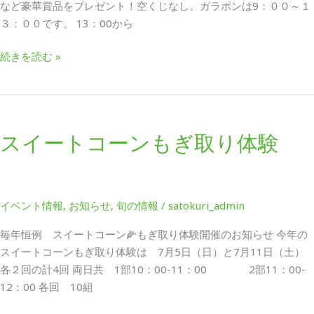
など豪華賞品をプレゼント！空くじなし。ガラポンは9：００～１
３：００です。 13：00から
続きを読む »
ス
イ
スイートコーンもぎ取り体験
ー
ト
コ
ー
イベント情報
,
お知らせ
,
旬の情報
/
satokuri_admin
ン
も
毎年恒例 スイートコーン🌽もぎ取り体験開催のお知らせ 今年の
ぎ
スイートコーンもぎ取り体験は 7月5日（日）と7月11日（土）
取
各２回の計4回 両日共 1部10：00-11：00 2部11：00-
り
12：00 各回 10組
体
験