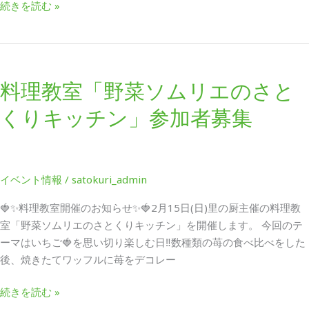
続きを読む »
料
理
料理教室「野菜ソムリエのさと
教
室
くりキッチン」参加者募集
「野
菜
ソ
ム
イベント情報
/
satokuri_admin
リ
エ
🍓✨料理教室開催のお知らせ✨🍓2月15日(日)里の厨主催の料理教
の
室「野菜ソムリエのさとくりキッチン」を開催します。 今回のテ
さ
ーマはいちご🍓を思い切り楽しむ日‼️数種類の苺の食べ比べをした
と
後、焼きたてワッフルに苺をデコレー
く
続きを読む »
り