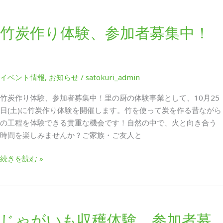
竹
炭
竹炭作り体験、参加者募集中！
作
り
体
験、
イベント情報
,
お知らせ
/
satokuri_admin
参
加
竹炭作り体験、参加者募集中！里の厨の体験事業として、10月25
者
日(土)に竹炭作り体験を開催します。竹を使って炭を作る昔ながら
募
の工程を体験できる貴重な機会です！自然の中で、火と向き合う
集
時間を楽しみませんか？ご家族・ご友人と
中！
続きを読む »
じ
ゃ
じゃがいも収穫体験 参加者募
が