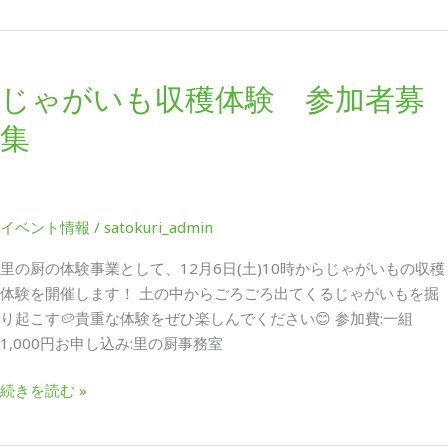
キ
ッ
じ
チ
ゃ
ン」
じゃがいも収穫体験 参加者募
が
参
い
集
加
も
者
収
募
穫
集
体
イベント情報
/
satokuri_admin
験
参
里の厨の体験事業として、12月6日(土)10時からじゃがいもの収穫
加
体験を開催します！ 土の中からごろごろ出てくるじゃがいもを掘
者
り起こす🥔貴重な体験をぜひ楽しんでください😊 参加費:一組
募
1,000円お申し込み:里の厨事務室
集
続きを読む »