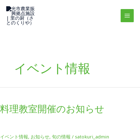
内
容
を
ス
キ
ッ
プ
イベント情報
料
理
料理教室開催のお知らせ
教
室
開
催
イベント情報
,
お知らせ
,
旬の情報
/
satokuri_admin
の