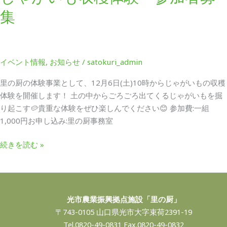
い
集
も
収
穫
体
イベント情報
,
お知らせ
/
satokuri_admin
験
参
里の厨の体験事業として、12月6日(土)10時からじゃがいもの収穫
加
体験を開催します！ 土の中からごろごろ出てくるじゃがいもを掘
者
り起こす🥔貴重な体験をぜひ楽しんでください😊 参加費:一組
募
1,000円お申し込み:里の厨事務室
集
続きを読む »
光市農業振興拠点施設「里の厨」
〒743-0105 山口県光市大字束荷2391-19
Tel.0820-49-0831 Fax.0820-49-0832