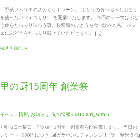
お
「野菜ソムリエのさとくりキッチン」”ぶどうの食べ比べとぶどう
知
を使ったパフェづくり” を開催いたします。 今回のテーマはぶど
ら
う🍇をたっぷり味わう事。数種類のぶどうを食べ比べた後、パフ
せ
ェにぶどうをたっぷり載せていただきます。 […]
続きを読む »
里
の
里の厨15周年 創業祭
厨
15
周
年
イベント情報
,
お知らせ
,
旬の情報
/
satokuri_admin
創
業
7月18日土曜日 里の厨15周年 創業祭を開催致します。 当日の
祭
レシート1000円につき1回ガラポンにチャレンジ！1等 精米５Kg